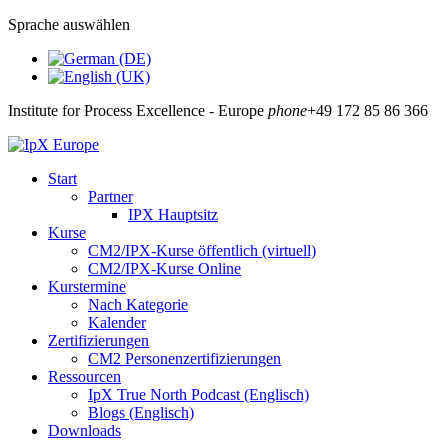
Sprache auswählen
Institute for Process Excellence - Europe
phone
+49 172 85 86 366
Start
Partner
IPX Hauptsitz
Kurse
CM2/IPX-Kurse öffentlich (virtuell)
CM2/IPX-Kurse Online
Kurstermine
Nach Kategorie
Kalender
Zertifizierungen
CM2 Personenzertifizierungen
Ressourcen
IpX True North Podcast (Englisch)
Blogs (Englisch)
Downloads